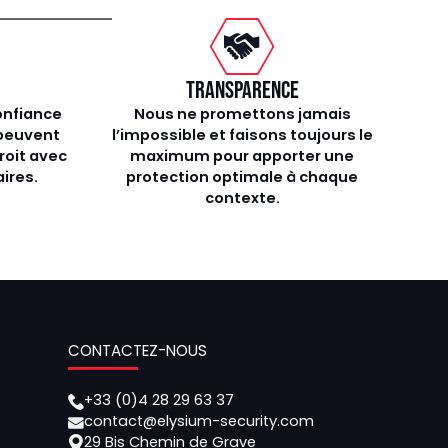
TRANSPARENCE
onfiance
Nous ne promettons jamais
 peuvent
l’impossible et faisons toujours le
roit avec
maximum pour apporter une
ires.
protection optimale à chaque
contexte.
CONTACTEZ-NOUS
+33 (0)4 28 29 63 37
contact@elysium-security.com
29 Bis Chemin de Grave