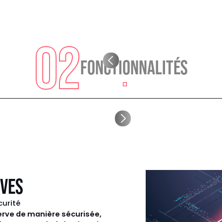
02
FONCTIONNALITÉS
VES
curité
erve de manière sécurisée,