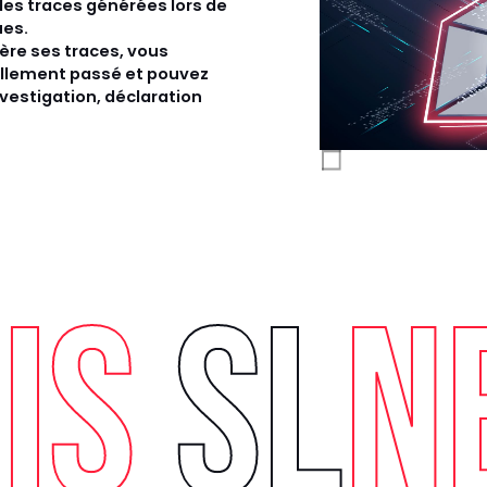
les traces générées lors de
ues.
ère ses traces, vous
éellement passé et pouvez
nvestigation, déclaration
IS
SL
N