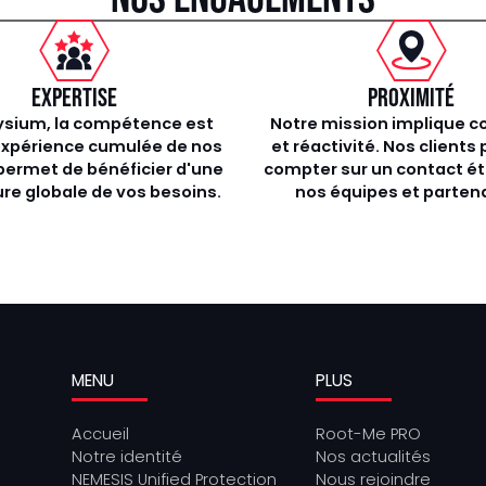
EXPERTISE
PROXIMITÉ
ysium, la compétence est
Notre mission implique c
’expérience cumulée de nos
et réactivité. Nos clients
permet de bénéficier d'une
compter sur un contact ét
re globale de vos besoins.
nos équipes et partena
MENU
PLUS
Accueil
Root-Me PRO
Notre identité
Nos actualités
NEMESIS Unified Protection
Nous rejoindre