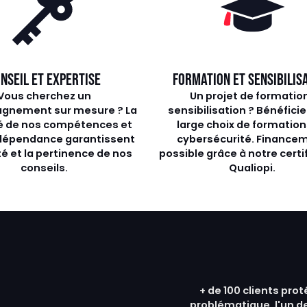
NSEIL ET EXPERTISE
FORMATION ET SENSIBILIS
Vous cherchez un
Un projet de formatio
gnement sur mesure ? La
sensibilisation ? Bénéficie
té de nos compétences et
large choix de formation
ndépendance garantissent
cybersécurité. Finance
lité et la pertinence de nos
possible grâce à notre certi
conseils.
Qualiopi.
+ de 100 clients pro
problématique, l'un de