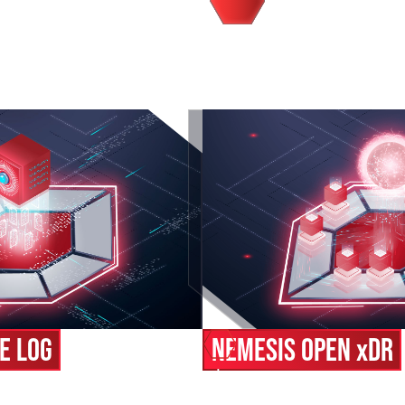
LES PRODUITS COMPLÉMENTAIRES
E LOG
NEMESIS OPEN
x
DR
pouvez centraliser, archiver
Avec NEMESIS Open xDR vous
s traces et événements de
l’ensemble de vos produits 