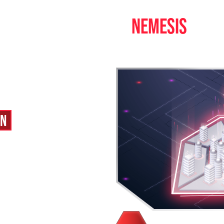
NOS PRODUITS
NEMESIS
Notre savoir-faire au service de votre protection
ON
étection et de réponse aux
ous offre une protection
 permettant de réduire vos