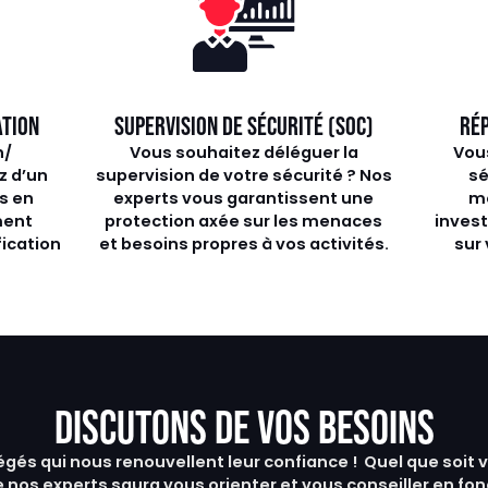
ATION
SUPERVISION DE SÉCURITÉ (SOC)
RÉP
n/
Vous souhaitez déléguer la
Vous
z d’un
supervision de votre sécurité ? Nos
sé
s en
experts vous garantissent une
mo
ment
protection axée sur les menaces
invest
fication
et besoins propres à vos activités.
sur 
Slide 3 of 5.
DISCUTONS DE VOS BESOINS
tégés qui nous renouvellent leur confiance ! Quel que soit 
 nos experts saura vous orienter et vous conseiller en fon