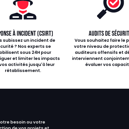
ONSE À INCIDENT (CSIRT)
AUDITS DE SÉCURI
 subissez un incident de
Vous souhaitez faire le p
curité ? Nos experts se
votre niveau de protecti
bilisent sous 24H pour
auditeurs offensifs et d
iguer et limiter les impacts
interviennent conjointe
vos activités jusqu'à leur
évaluer vos capacit
rétablissement.
votre besoin ou votre
ction de vos projets et