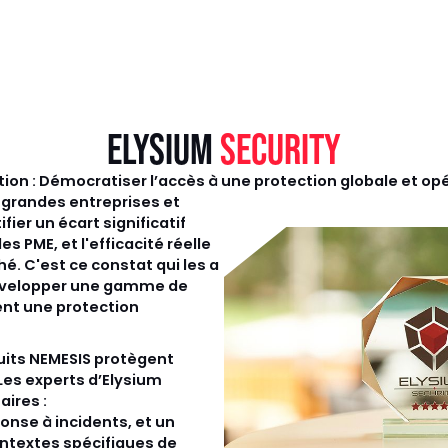
ELYSIUM
SECURITY
ion : Démocratiser l’accès à une protection globale et op
 grandes entreprises et
fier un écart significatif
s PME, et l'efficacité réelle
é. C'est ce constat qui les a
 développer une gamme de
ent une protection
uits NEMESIS protègent
 Les experts d’Elysium
ires :
ponse à incidents, et un
textes spécifiques de