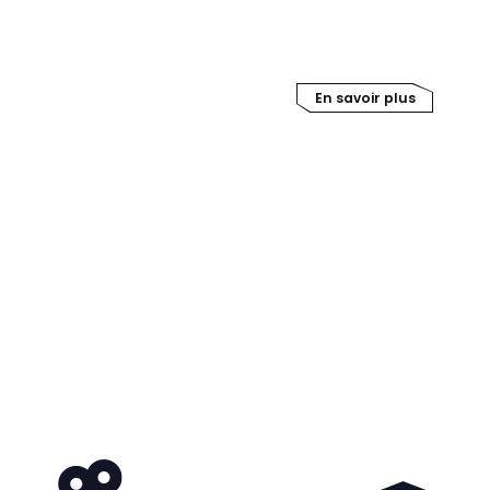
sécurité générés lors de
informatiques (applic
...).
En savoir plus