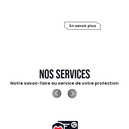
 l'utilisation de vos actifs
sécurité sur une interface un
ations, réseaux, systèmes,
centraliser leur gestion quot
coûts d’exploitation associé
En savoir plus
NOS SERVICES
Notre savoir-faire au service de votre protection