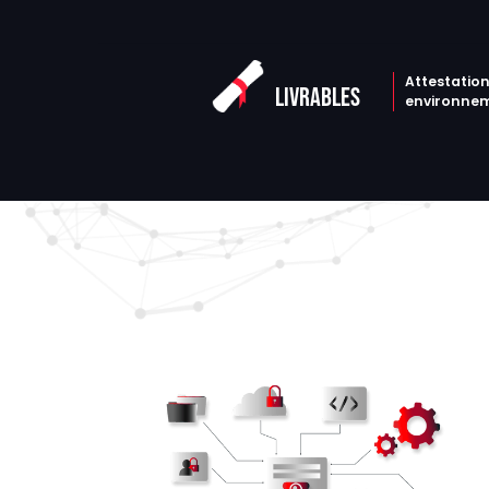
Attestati
LIVRABLES
environne