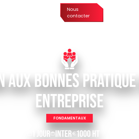
Nous
Services
Formations
contacter
N AUX BONNES PRATIQUE
ENTREPRISE
FONDAMENTAUX
1 JOUR
INTER
1000 HT