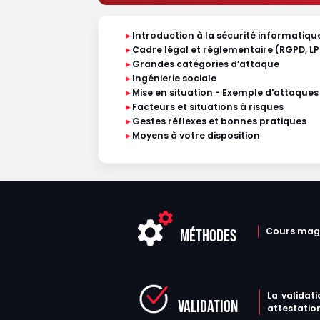
▸
Introduction à la sécurité informatique 
▸
Cadre légal et réglementaire (RGPD, LPM,
▸
Grandes catégories d’attaque
▸
Ingénierie sociale
▸
Mise en situation - Exemple d'attaques
▸
Facteurs et situations à risques
▸
Gestes réflexes et bonnes pratiques
▸
Moyens à votre disposition
Cours magi
MÉTHODES
La validat
VALIDATION
attestation