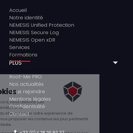
Accueil
Notre identité
NEMESIS Unified Protection
NEMESIS Secure Log
NEMESIS Open xDR
Services
Formations
PLUS
Root-Me PRO
Nos actualités
Nous rejoindre
Mentions légales
Confidentialité
Contact
+33 (0)4 28 29 63 37